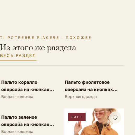
Материал подкладки
Полиэстер
Утеплитель
Холлофайбер
TI POTREBBE PIACERE · ПОХОЖЕЕ
Из этого же раздела
ВЕСЬ РАЗДЕЛ
FV
FV
Пальто коралло
Пальто фиолетовое
SALE
SALE
оверсайз на кнопках
оверсайз на кнопках
A62
A62
Верхняя одежда
Верхняя одежда
FV
Пальто зеленое
SALE
SALE
оверсайз на кнопках
A62
Верхняя одежда