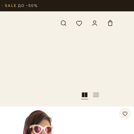
₽
·
SALE
ДО −50%