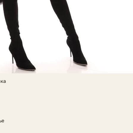
ика
ье