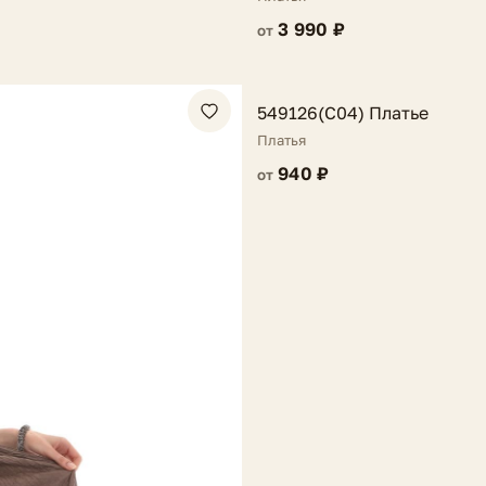
3 990 ₽
от
FV
549126(C04) Платье
Платья
940 ₽
от