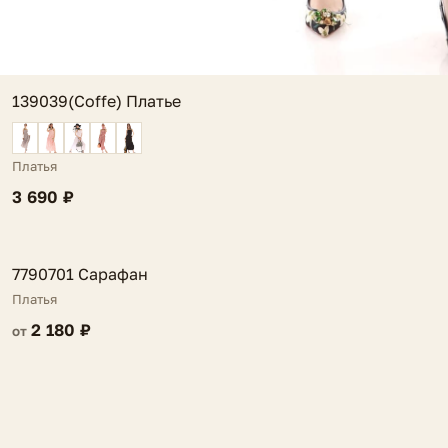
139039(Coffe) Платье
Платья
3 690 ₽
FV
7790701 Сарафан
Платья
2 180 ₽
от