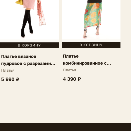
В КОРЗИНУ
В КОРЗИНУ
Платье
Платье вязаное
комбинированное с
пудровое с разрезами
разрезами зеленый-
Luciella
Платья
Платья
черный Catena
4 390 ₽
5 990 ₽