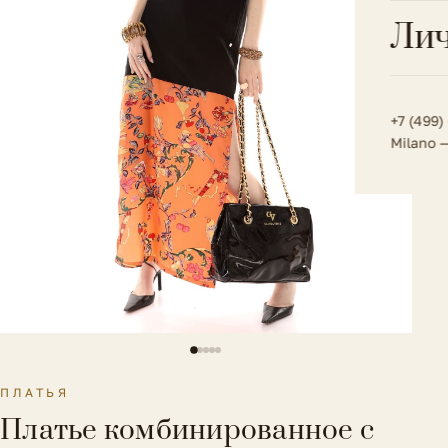
Всё 
Кос
Лич
Сумк
Туфл
Весь к
Плат
Всё 
Всё в
Толс
+7 (499)
Milano 
Трик
Футб
Юбк
Всё 
ПЛАТЬЯ
Платье комбинированное с