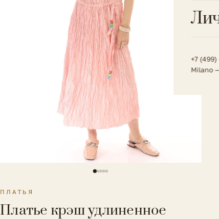
Всё 
Кос
Лич
Сумк
Туфл
Весь к
Плат
Всё 
Всё в
Толс
+7 (499)
Milano 
Трик
Футб
Юбк
Всё 
ПЛАТЬЯ
Платье крэш удлиненное