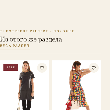
Длина рукава
Без рукавов
Материал подкладки
Без подкладки
Параметры модели на
Рост 173 см., ОГ-ОТ-ОБ 89-62-93
TI POTREBBE PIACERE · ПОХОЖЕЕ
фото
см.
Из этого же раздела
ВЕСЬ РАЗДЕЛ
SALE