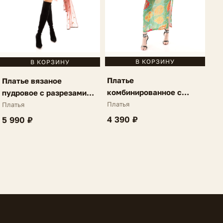
В КОРЗИНУ
В КОРЗИНУ
Платье
Платье вязаное
комбинированное с
пудровое с разрезами
разрезами зеленый-
Luciella
Платья
Платья
черный Catena
4 390 ₽
5 990 ₽