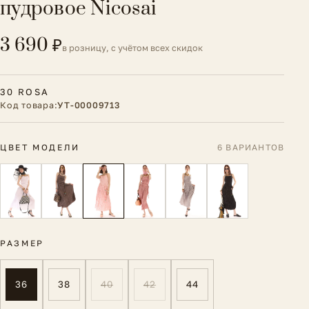
пудровое Nicosai
3 690 ₽
в розницу, с учётом всех скидок
30 ROSA
Код товара:
УТ-00009713
ЦВЕТ МОДЕЛИ
6 ВАРИАНТОВ
РАЗМЕР
36
38
40
42
44