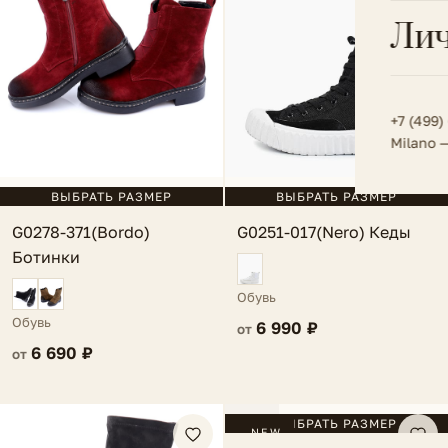
Всё 
Кос
Лич
Сумк
Туфл
Весь к
Плат
Всё 
Всё в
Толс
+7 (499)
Milano 
Трик
Футб
ВЫБРАТЬ РАЗМЕР
ВЫБРАТЬ РАЗМЕР
G0251-017(Nero) Кеды
G0278-371(Bordo)
Шор
Ботинки
Юбк
Обувь
Всё 
Обувь
6 990 ₽
от
6 690 ₽
от
FV
ВЫБРАТЬ РАЗМЕР
NEW