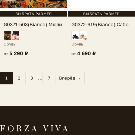
ВЫБРАТЬ РАЗМЕР
ВЫБРАТЬ РАЗМЕР
G0372-619(Bianco) Сабо
G0371-503(Bianco) Мюли
Обувь
Обувь
4 690 ₽
5 290 ₽
от
от
…
1
2
3
7
Вперёд →
FORZA VIVA