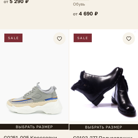
5 290 ₽
от
Обувь
4 690 ₽
от
SALE
SALE
ВЫБРАТЬ РАЗМЕР
ВЫБРАТЬ РАЗМЕР
G0251-005 Кроссовки
G0193-277 Полусапожки