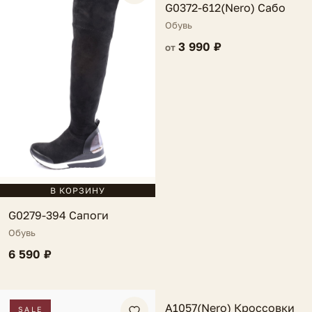
G0372-612(Nero) Сабо
Обувь
3 990 ₽
от
В КОРЗИНУ
G0279-394 Сапоги
Обувь
6 590 ₽
FV
A1057(Nero) Кроссовки
SALE