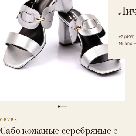
Всё 
Кос
Лич
Сумк
Туфл
Весь к
Плат
Всё 
Всё в
Толс
+7 (499)
Milano 
Трик
Футб
Юбк
Всё 
ОБУВЬ
Сабо кожаные серебряные с