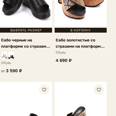
ВЫБРАТЬ РАЗМЕР
В КОРЗИНУ
Сабо черные на
Сабо золотистые со
платформе со стразами
стразами на платформе
Maella
Maella
Обувь
4 690 ₽
Обувь
3 590 ₽
от