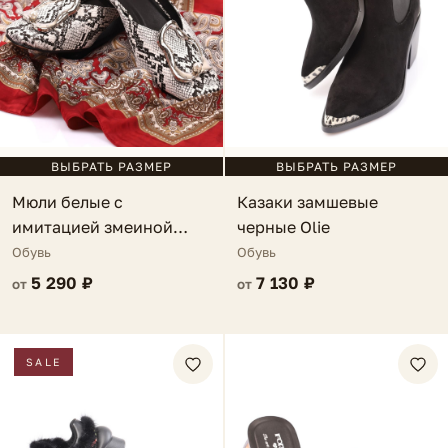
ВЫБРАТЬ РАЗМЕР
ВЫБРАТЬ РАЗМЕР
Мюли белые с
Казаки замшевые
имитацией змеиной
черные Olie
кожи Maella
Обувь
Обувь
5 290 ₽
7 130 ₽
от
от
SALE