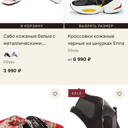
ВЫБРАТЬ РАЗМЕР
В КОРЗИНУ
Кроссовки кожаные
Сабо кожаные белые с
черные на шнурках Enna
металлическими
вставками Maella
Обувь
6 990 ₽
от
Обувь
3 990 ₽
SALE