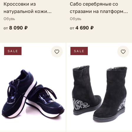
Кроссовки из
Сабо серебряные со
натуральной кожи
стразами на платформе
черные Giverny
Maella
Обувь
Обувь
8 090 ₽
4 690 ₽
от
от
SALE
SALE