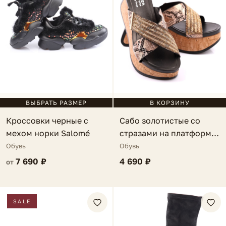
ВЫБРАТЬ РАЗМЕР
В КОРЗИНУ
Кроссовки черные с
Сабо золотистые со
мехом норки Salomé
стразами на платформе
Maella
Обувь
Обувь
7 690 ₽
4 690 ₽
от
SALE