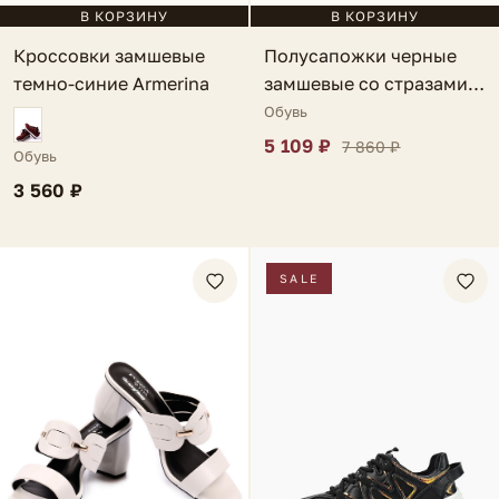
В КОРЗИНУ
В КОРЗИНУ
Кроссовки замшевые
Полусапожки черные
темно-синие Armerina
замшевые со стразами
Alphosine
Обувь
5 109 ₽
7 860 ₽
Обувь
3 560 ₽
SALE