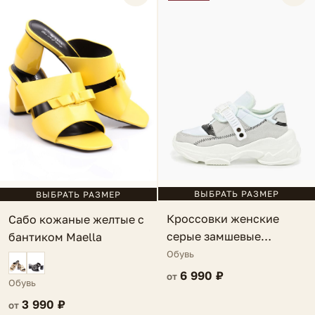
ВЫБРАТЬ РАЗМЕР
ВЫБРАТЬ РАЗМЕР
Кроссовки женские
Сабо кожаные желтые с
серые замшевые
бантиком Maella
Davignon
Обувь
6 990 ₽
от
Обувь
3 990 ₽
от