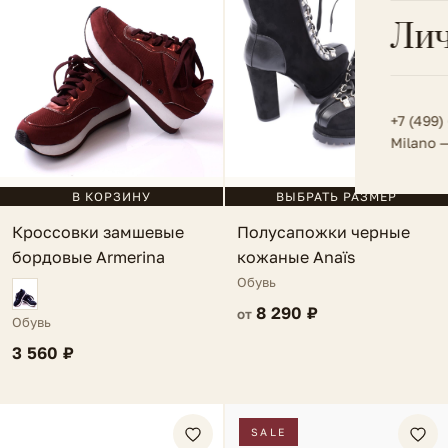
Всё 
Кос
Лич
Сумк
Туфл
Весь к
Плат
Всё 
Всё в
Толс
+7 (499)
Milano 
Трик
Футб
ВЫБРАТЬ РАЗМЕР
В КОРЗИНУ
Полусапожки черные
Кроссовки замшевые
Юбк
кожаные Anaïs
бордовые Armerina
Всё 
Обувь
8 290 ₽
от
Обувь
3 560 ₽
SALE