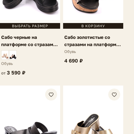
ВЫБРАТЬ РАЗМЕР
В КОРЗИНУ
Сабо черные на
Сабо золотистые со
платформе со стразами
стразами на платформе
Maella
Maella
Обувь
4 690 ₽
Обувь
3 590 ₽
от