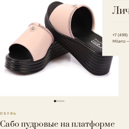
Всё 
Кос
Лич
Сумк
Туфл
Весь к
Плат
Всё 
Всё в
Толс
+7 (499)
Milano 
Трик
Футб
Юбк
Всё 
ОБУВЬ
Сабо пудровые на платформе