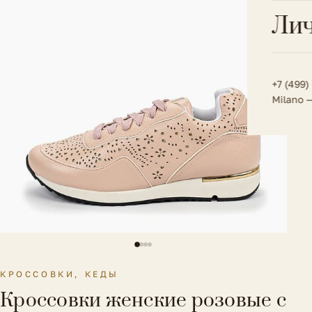
Всё 
Кос
Лич
Сумк
Туфл
Весь к
Плат
Всё 
Всё в
Толс
+7 (499)
Milano 
Трик
Футб
Юбк
Всё 
КРОССОВКИ, КЕДЫ
Кроссовки женские розовые с