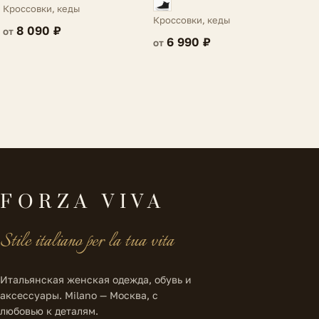
Villarosa
Кроссовки, кеды
Кроссовки, кеды
8 090 ₽
от
6 990 ₽
от
FORZA VIVA
Stile italiano per la tua vita
Итальянская женская одежда, обувь и
аксессуары. Milano — Москва, с
любовью к деталям.