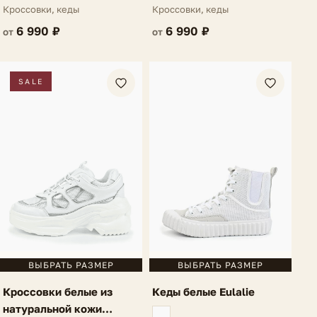
материала Garcelle
Кроссовки, кеды
Кроссовки, кеды
6 990 ₽
6 990 ₽
от
от
SALE
ВЫБРАТЬ РАЗМЕР
ВЫБРАТЬ РАЗМЕР
Кеды белые Eulalie
Кроссовки белые из
натуральной кожи