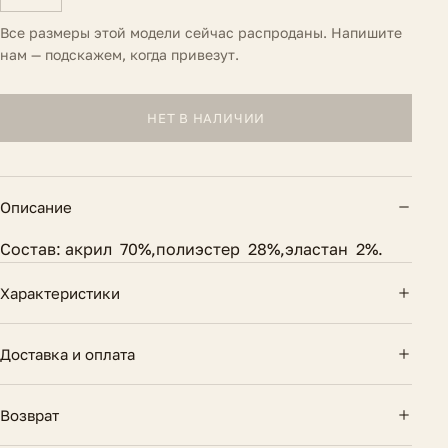
Все размеры этой модели сейчас распроданы. Напишите
нам — подскажем, когда привезут.
НЕТ В НАЛИЧИИ
Описание
Состав: акрил 70%,полиэстер 28%,эластан 2%.
Характеристики
Длина по спинке
54 см.
Доставка и оплата
Состав
Акрил 70%, полиэстер 28%, эластан 2%
Доставка по России — курьером и почтой.
Возврат
Бесплатно при заказе от 10 000 ₽. Оплата картой
Сезон
Круглогодичный
онлайн или при получении.