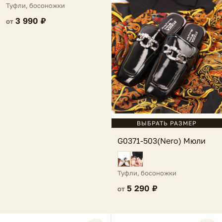
Туфли, босоножки
3 990 ₽
от
ВЫБРАТЬ РАЗМЕР
G0371-503(Nero) Мюли
Туфли, босоножки
5 290 ₽
от