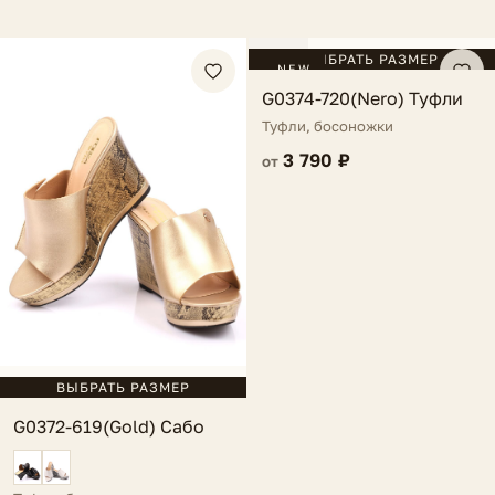
FV
ВЫБРАТЬ РАЗМЕР
NEW
G0374-720(Nero) Туфли
Туфли, босоножки
3 790 ₽
от
ВЫБРАТЬ РАЗМЕР
G0372-619(Gold) Сабо