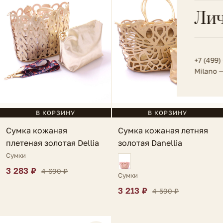
Всё 
Кос
Лич
Сумк
Туфл
Весь к
Плат
Всё 
Всё в
Толс
+7 (499)
Milano 
Трик
Футб
В КОРЗИНУ
В КОРЗИНУ
Юбк
Сумка кожаная
Сумка кожаная летняя
Всё 
плетеная золотая Dellia
золотая Danellia
Сумки
3 283 ₽
4 690 ₽
Сумки
3 213 ₽
4 590 ₽