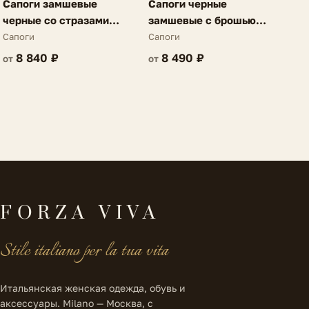
Сапоги замшевые
Сапоги черные
черные со стразами
замшевые с брошью
Rochelle
Agathe
Сапоги
Сапоги
8 840 ₽
8 490 ₽
от
от
FORZA VIVA
Stile italiano per la tua vita
Итальянская женская одежда, обувь и
аксессуары. Milano — Москва, с