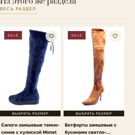
Из этого же раздела
Материал стельки
Ворсин
ВЕСЬ РАЗДЕЛ
Полнота обуви
F (6)
SALE
SALE
ВЫБРАТЬ РАЗМЕР
ВЫБРАТЬ РАЗМЕР
Сапоги замшевые темно-
Ботфорты замшевые с
синие с кулиской Monet
бусинами светло-