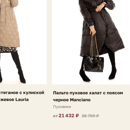
стеганое с кулиской
Пальто пуховое халат с поясом
ежевое Lauria
черное Manciano
Пуховики
21 432 ₽
26 790 ₽
от