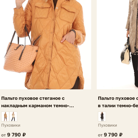
Пальто пуховое стеганое с
Пальто пуховое 
накладным карманом темно-
в талии темно-б
оранжевое Ria
Пуховики
Пуховики
9 790 ₽
9 790 ₽
от
от