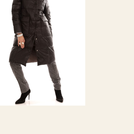
Длина рукава
Материал подк
Утеплитель