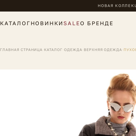
НОВАЯ КОЛЛЕКЦ
КАТАЛОГ
НОВИНКИ
SALE
О БРЕНДЕ
ГЛАВНАЯ СТРАНИЦА
·
КАТАЛОГ
·
ОДЕЖДА
·
ВЕРХНЯЯ ОДЕЖДА
·
ПУХО