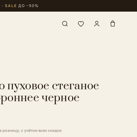
₽
·
SALE
ДО −50%
о пуховое стеганое
ороннее черное
в розницу, с учётом всех скидок