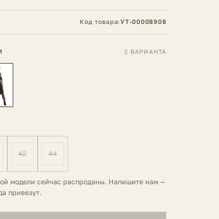
Код товара:
УТ-00008908
И
2 ВАРИАНТА
42
44
той модели сейчас распроданы. Напишите нам —
да привезут.