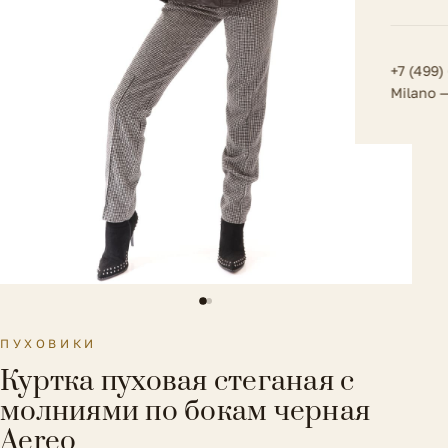
Плат
Всё 
Всё в
Толс
+7 (499)
Milano 
Трик
Футб
Юбк
Всё 
ПУХОВИКИ
Куртка пуховая стеганая с
молниями по бокам черная
Aereo