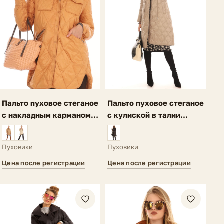
Пальто пуховое стеганое
Пальто пуховое стеганое
с накладным карманом
с кулиской в талии
темно-оранжевое Ria
темно-бежевое Lauria
Пуховики
Пуховики
Цена после регистрации
Цена после регистрации