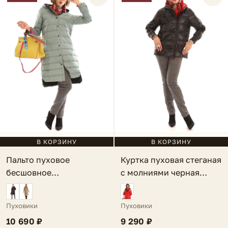
В КОРЗИНУ
В КОРЗИНУ
Пальто пуховое
Куртка пуховая стеганая
бесшовное
с молниями черная
двустороннее серо-
Gravina
голубое Arco
Пуховики
Пуховики
10 690 ₽
9 290 ₽