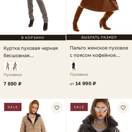
ВЫБРАТЬ РАЗМЕР
В КОРЗИНУ
Пальто женское пуховое
Куртка пуховая черная
с поясом кофейное
бесшовная
Sorrento
двусторонняя Arco
Пуховики
Пуховики
14 990 ₽
7 690 ₽
от
SALE
SALE