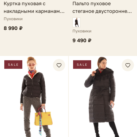
Куртка пуховая с
Пальто пуховое
накладными карманами
стеганое двустороннее
черная Amantea
бордовое Asola
Пуховики
8 990 ₽
Пуховики
9 490 ₽
SALE
SALE