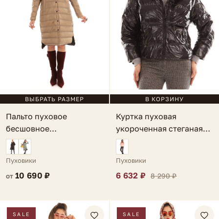
ВЫБРАТЬ РАЗМЕР
В КОРЗИНУ
Пальто пуховое
Куртка пуховая
бесшовное
укороченная стеганая
двустороннее бежевое
черная Mileto
Arco
Пуховики
Пуховики
10 690 ₽
6 632 ₽
8 290 ₽
от
SALE
SALE