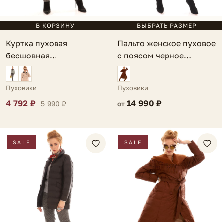
В КОРЗИНУ
ВЫБРАТЬ РАЗМЕР
Куртка пуховая
Пальто женское пуховое
бесшовная
с поясом черное
двусторонняя черная
Sorrento
Arco
Пуховики
Пуховики
4 792 ₽
14 990 ₽
5 990 ₽
от
SALE
SALE