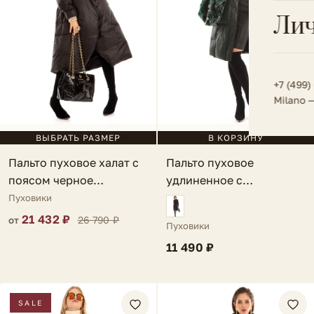
Всё 
Кос
Лич
Сумк
Туфл
Весь к
Плат
Всё 
Всё в
Толс
+7 (499)
Milano 
Трик
Футб
В КОРЗИНУ
ВЫБРАТЬ РАЗМЕР
Пальто пуховое
Пальто пуховое халат с
Юбк
удлиненное с
поясом черное
Всё 
манжетами темно-
Manciano
Пуховики
зеленое Rosarno
21 432 ₽
26 790 ₽
от
Пуховики
11 490 ₽
SALE