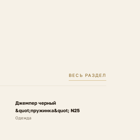
ВЕСЬ РАЗДЕЛ
FV
Джемпер черный
NEW
&quot;пружинка&quot; N25
Одежда