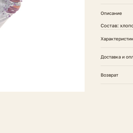
Описание
Состав: хлоп
Характеристи
Внешний шов
Доставка и оп
Внутренний шо
Доставка по 
Возврат
при заказе от
Состав
получении.
14 дней на в
Сезон
Подробнее о
должен сохра
Как оформить
Параметры мод
Талия
Тип посадки