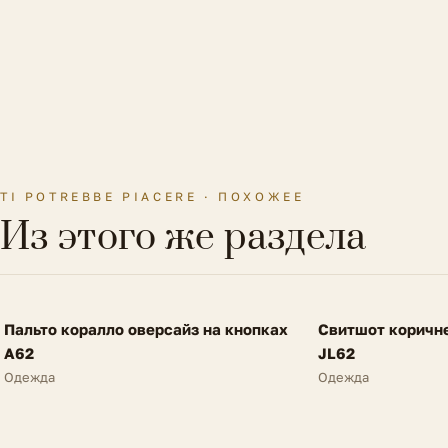
TI POTREBBE PIACERE · ПОХОЖЕЕ
Из этого же раздела
FV
FV
Пальто коралло оверсайз на кнопках
Свитшот коричн
SALE
NEW
A62
JL62
Одежда
Одежда