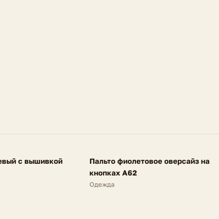
FV
евый с вышивкой
Пальто фиолетовое оверсайз на
SALE
кнопках A62
Одежда