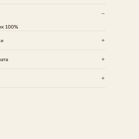
ок 100%
ки
91 см.
лата
в
56 см.
России — курьером и почтой. Бесплатно
 10 000 ₽. Оплата картой онлайн или при
Хлопок 100%
озврат, если вещь не подошла. Товар
Круглогодичный
б условиях
нить вид и бирки.
 возврат
ели на фото
Рост 176 см., ОГ-ОТ-ОБ 80-60-85 см.
62 см.
Высокая