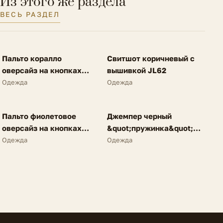
Из этого же раздела
Тип посадки
Средняя
ВЕСЬ РАЗДЕЛ
Размер на модели
38 IT
FV
FV
Ширина низа брючин
12 см.
Пальто коралло
Свитшот коричневый с
SALE
NEW
оверсайз на кнопках
вышивкой JL62
A62
Одежда
Одежда
FV
FV
Пальто фиолетовое
Джемпер черный
SALE
NEW
оверсайз на кнопках
&quot;пружинка&quot;
A62
N25
Одежда
Одежда