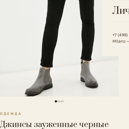
Всё 
Кос
Лич
Сумк
Туфл
Весь к
Плат
Всё 
Всё в
Толс
+7 (499)
Milano 
Трик
Футб
Юбк
Всё 
ОДЕЖДА
Джинсы зауженные черные