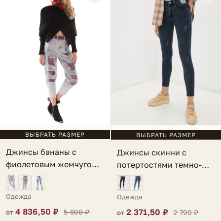
ВЫБРАТЬ РАЗМЕР
ВЫБРАТЬ РАЗМЕР
Джинсы бананы с
Джинсы скинни с
фиолетовым жемчугом
потертостями темно-
голубые Perla
синие Caulonia
Одежда
Одежда
4 836,50 ₽
2 371,50 ₽
5 690 ₽
2 790 ₽
от
от