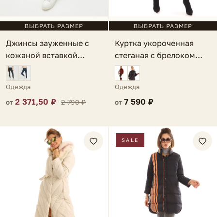
ВЫБРАТЬ РАЗМЕР
ВЫБРАТЬ РАЗМЕР
Куртка укороченная
Джинсы зауженные с
стеганая с брелоком
кожаной вставкой
темно-оливковый Paola
голубые Rizzuto
Одежда
Одежда
7 590 ₽
2 371,50 ₽
2 790 ₽
от
от
SALE