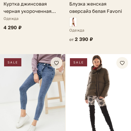
Блузка женская
Куртка джинсовая
оверсайз белая Favoni
черная укороченная
Elisabetta
Одежда
4 290 ₽
Одежда
2 390 ₽
от
SALE
SALE