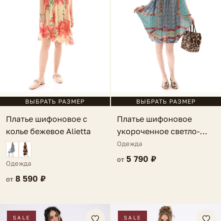
ВЫБРАТЬ РАЗМЕР
ВЫБРАТЬ РАЗМЕР
Платье шифоновое с
Платье шифоновое
колье бежевое Alietta
укороченное светло-
синее Benettia
Одежда
5 790 ₽
от
Одежда
8 590 ₽
от
SALE
SALE