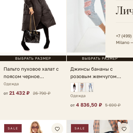
Всё 
Кос
Лич
Сумк
Туфл
Весь к
Плат
Всё 
Всё в
Толс
+7 (499)
Milano 
Трик
Футб
ВЫБРАТЬ РАЗМЕР
ВЫБРАТЬ РАЗМЕР
Пальто пуховое халат с
Джинсы бананы с
Юбк
поясом черное
розовым жемчугом
Всё 
Manciano
голубые Perla
Одежда
21 432 ₽
26 790 ₽
от
Одежда
4 836,50 ₽
5 690 ₽
от
SALE
SALE