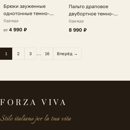
Брюки зауженные
Пальто драповое
однотонные темно-
двубортное темно-
зеленые Vennia
серое Lienna
Одежда
Одежда
4 990 ₽
8 990 ₽
от
…
1
2
3
16
Вперёд →
FORZA VIVA
Stile italiano per la tua vita