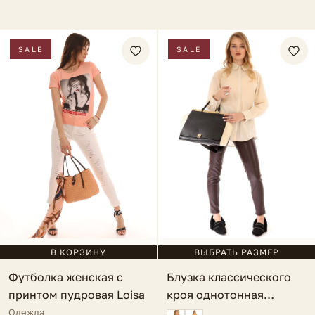
SALE
SALE
В КОРЗИНУ
ВЫБРАТЬ РАЗМЕР
Футболка женская с
Блузка классического
принтом пудровая Loisa
кроя однотонная
бежевая Lauria
Одежда