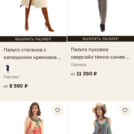
ВЫБРАТЬ РАЗМЕР
ВЫБРАТЬ РАЗМЕР
Пальто пуховое
Пальто стеганое с
оверсайз темно-синее
капюшоном кремовое
Orvieto
Olie
Одежда
11 390 ₽
от
Одежда
8 590 ₽
от