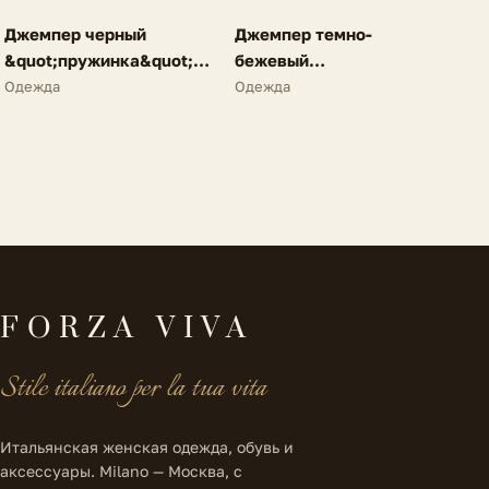
FV
FV
Джемпер черный
Джемпер темно-
NEW
NEW
&quot;пружинка&quot;
бежевый
N25
&quot;пружинка&quot;
Одежда
Одежда
N25
FORZA VIVA
Stile italiano per la tua vita
Итальянская женская одежда, обувь и
аксессуары. Milano — Москва, с