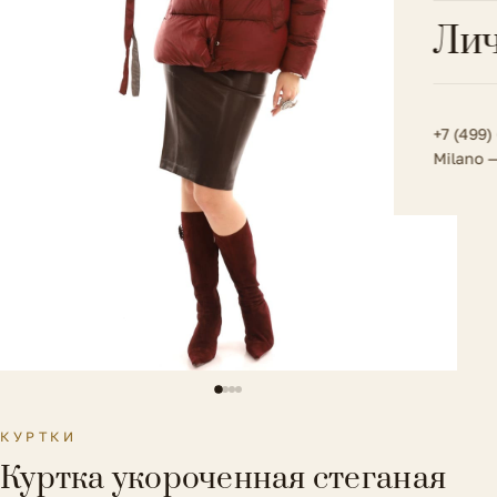
Всё 
Кос
Лич
Сумк
Туфл
Весь к
Плат
Всё 
Всё в
Толс
+7 (499)
Milano 
Трик
Футб
Юбк
Всё 
КУРТКИ
Куртка укороченная стеганая