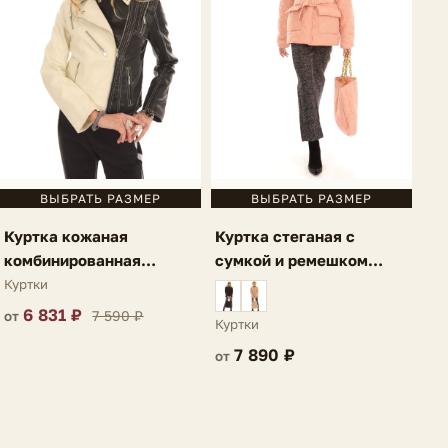
ВЫБРАТЬ РАЗМЕР
ВЫБРАТЬ РАЗМЕР
Куртка кожаная
Куртка стеганая с
комбинированная
сумкой и ремешком
черное с белым Lauria
светло-розовая Lauria
Куртки
6 831 ₽
7 590 ₽
от
Куртки
7 890 ₽
от