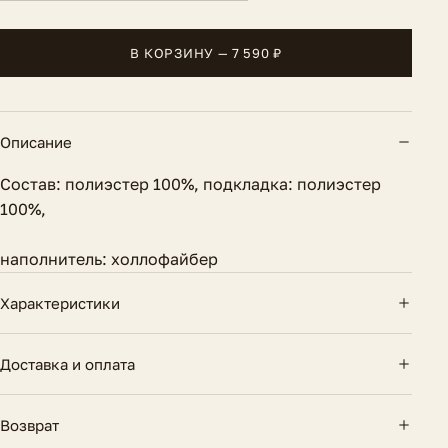
В КОРЗИНУ — 7 590 ₽
Описание
Состав: полиэстер 100%, подкладка: полиэстер
100%,
наполнитель: холлофайбер
Характеристики
Длина по спинке
61 см.
Доставка и оплата
Вид застежки
Молния
Доставка по России — курьером и почтой.
Возврат
Бесплатно при заказе от 10 000 ₽. Оплата картой
Состав
Полиэстер 100%