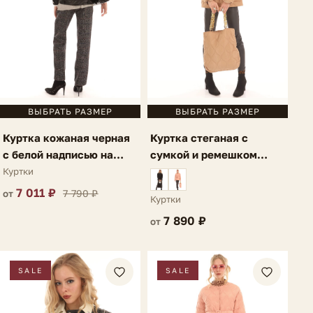
ВЫБРАТЬ РАЗМЕР
ВЫБРАТЬ РАЗМЕР
Куртка кожаная черная
Куртка стеганая с
с белой надписью на
сумкой и ремешком
спине Lauria
светло-коричневая
Куртки
Lauria
7 011 ₽
7 790 ₽
от
Куртки
7 890 ₽
от
SALE
SALE