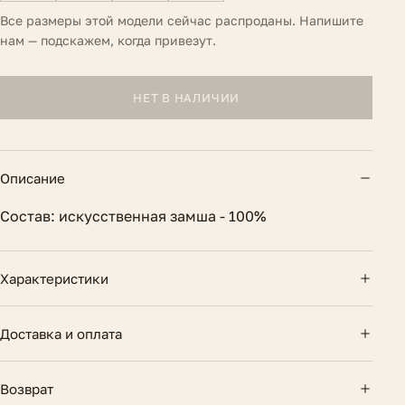
Все размеры этой модели сейчас распроданы. Напишите
нам — подскажем, когда привезут.
НЕТ В НАЛИЧИИ
Описание
Состав: искусственная замша - 100%
Характеристики
Вид застежки
Шнурки
Доставка и оплата
Высота каблука
3 см.
Доставка по России — курьером и почтой.
Возврат
Бесплатно при заказе от 10 000 ₽. Оплата картой
Состав
Искусственная замша 100%