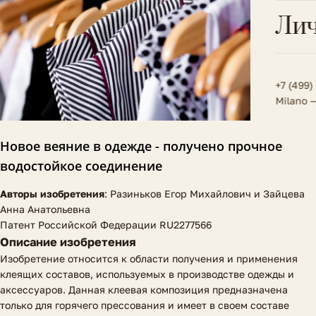
Всё 
Кос
Лич
Сумк
Туфл
Весь к
Плат
Всё 
Всё в
Толс
+7 (499)
Milano 
Трик
Футб
Новое веяние в одежде - получено прочное
водостойкое соединение
Юбк
Авторы изобретения
: Разиньков Егор Михайлович и Зайцева
Всё 
Анна Анатольевна
Патент Российской Федерации RU2277566
Описание изобретения
Изобретение относится к области получения и применения
клеящих составов, используемых в производстве одежды и
аксессуаров. Данная клеевая композиция предназначена
только для горячего прессования и имеет в своем составе