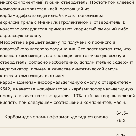
многокомпонентный гибкий отвердитель. Прототипом клеевой
композиции является клей, состоящий из
карбамидоформальдегидной смолы, сополимера
акрилонитрила с N-винилкапролактамом и отвердитель. В
качестве отвердителя применяют хлористый аммоний либо
акриловую кислоту.
Изобретение решает задачу по получению прочного и
водостойкого клеевого соединения. Это достигается тем, что
клеевая композиция, включающая синтетическую смолу и
отвердитель, согласно изобретению, дополнительно содержит
модификатор, причем в качестве синтетической смолы
клеевая композиция включает
карбамидомеламиноформальдегидную смолу с отвердителем
2542, в качестве модификатора - карбамидоформальдегидную
смолу, а в качестве отвердителя - 10%-ный раствор щавелевой
кислоты при следующем соотношении компонентов, мас.ч.:
64,5-
Карбамидомеламиноформальдегидная смола
79,2
4,4-