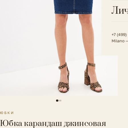
Всё 
Кос
Лич
Сумк
Туфл
Весь к
Плат
Всё 
Всё в
Толс
+7 (499)
Milano 
Трик
Футб
Юбк
Всё 
ЮБКИ
Юбка карандаш джинсовая