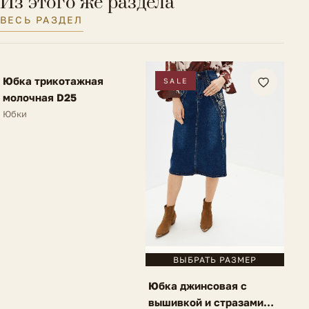
Из этого же раздела
Размер на модели
38 IT
ВЕСЬ РАЗДЕЛ
FV
Юбка трикотажная
NEW
SALE
молочная D25
Юбки
ВЫБРАТЬ РАЗМЕР
Юбка джинсовая с
вышивкой и стразами