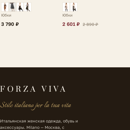
Amelia
разрезом светло-
фиолетовая Ria
Юбки
Юбки
3 790 ₽
2 601 ₽
2 890 ₽
FORZA VIVA
Stile italiano per la tua vita
Итальянская женская одежда, обувь и
аксессуары. Milano — Москва, с