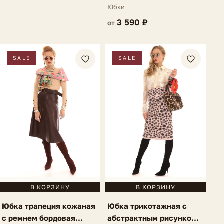
темно-синяя Bellia
Юбки
3 590 ₽
от
SALE
SALE
В КОРЗИНУ
В КОРЗИНУ
Юбка трапеция кожаная
Юбка трикотажная с
с ремнем бордовая
абстрактным рисунком и