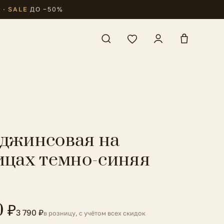
₽
·
SALE
ДО −50%
джинсовая на
ицах темно-синяя
0 ₽
3 790 ₽
в розницу, с учётом всех скидок