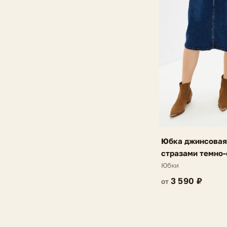
Юбка джинсовая
стразами темно-с
Юбки
3 590 ₽
от