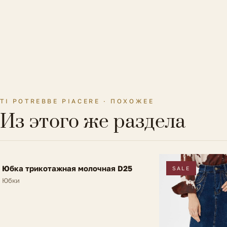
TI POTREBBE PIACERE · ПОХОЖЕЕ
Из этого же раздела
FV
Юбка трикотажная молочная D25
NEW
SALE
Юбки