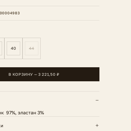
00004983
40
44
В КОРЗИНУ — 3 221,50 ₽
ок 97%, эластан 3%
ки