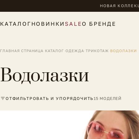
НОВАЯ КОЛЛЕКЦ
КАТАЛОГ
НОВИНКИ
SALE
О БРЕНДЕ
ГЛАВНАЯ СТРАНИЦА
·
КАТАЛОГ
·
ОДЕЖДА
·
ТРИКОТАЖ
·
ВОДОЛАЗКИ
Водолазки
ОТФИЛЬТРОВАТЬ И УПОРЯДОЧИТЬ
15 МОДЕЛЕЙ