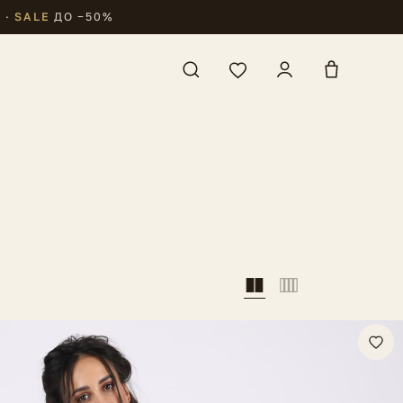
₽
·
SALE
ДО −50%