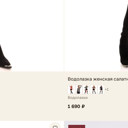
Водолазка женская салатн
+1
Водолазки
1 690 ₽