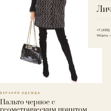
Всё 
Кос
Лич
Сумк
Туфл
Весь к
Плат
Всё 
Всё в
Толс
+7 (499)
Milano 
Трик
Футб
Юбк
Всё 
ВЕРХНЯЯ ОДЕЖДА
Пальто черное с
геометрическим принтом