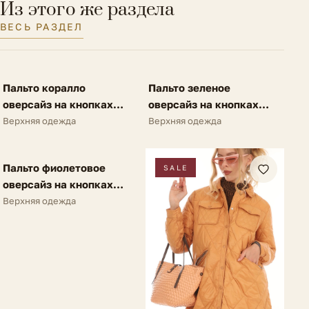
Из этого же раздела
Размер на модели
40 IT
ВЕСЬ РАЗДЕЛ
FV
FV
Пальто коралло
Пальто зеленое
SALE
SALE
оверсайз на кнопках
оверсайз на кнопках
A62
A62
Верхняя одежда
Верхняя одежда
FV
Пальто фиолетовое
SALE
SALE
оверсайз на кнопках
A62
Верхняя одежда