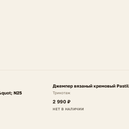
Размер на мод
FV
Джемпер вязаный кремовый Pastil
NEW
quot; N25
Трикотаж
2 990 ₽
НЕТ В НАЛИЧИИ