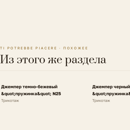
TI POTREBBE PIACERE · ПОХОЖЕЕ
Из этого же раздела
FV
FV
Джемпер темно-бежевый
Джемпер черный
NEW
NEW
&quot;пружинка&quot; N25
&quot;пружинка&
Трикотаж
Трикотаж