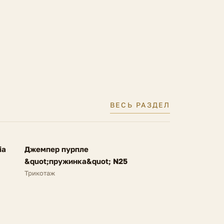
ели
40 IT
ВЕСЬ РАЗДЕЛ
FV
ia
Джемпер пурпле
NEW
&quot;пружинка&quot; N25
Трикотаж