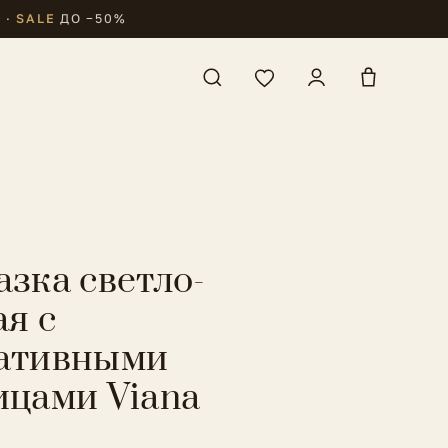
₽
·
SALE
ДО −50%
азка светло-
ая с
ативными
ицами Viana