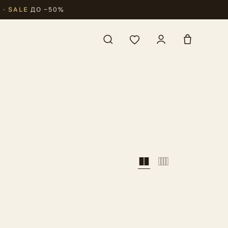
₽
·
SALE
ДО −50%