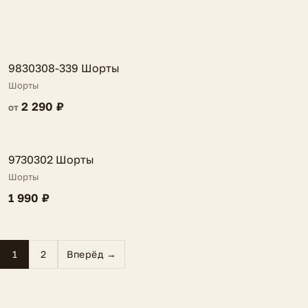
FV
9830308-339 Шорты
Шорты
2 290 ₽
от
FV
9730302 Шорты
Шорты
1 990 ₽
1
2
Вперёд →