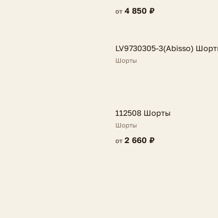
4 850 ₽
от
FV
LV9730305-3(Abisso) Шор
NEW
Шорты
FV
112508 Шорты
Шорты
2 660 ₽
от