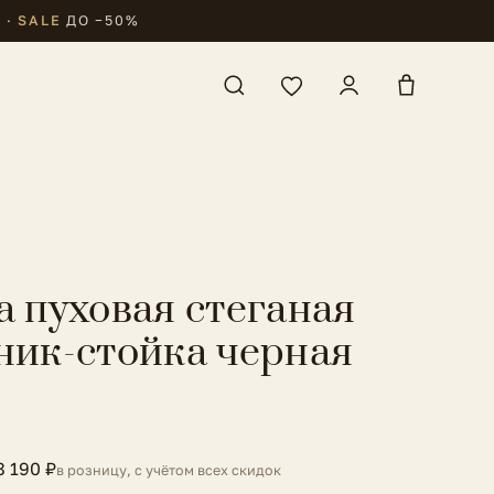
₽
·
SALE
ДО −50%
а пуховая стеганая
ник-стойка черная
8 190 ₽
в розницу, с учётом всех скидок