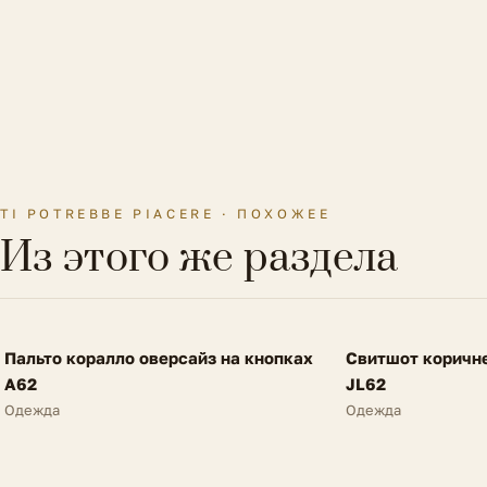
TI POTREBBE PIACERE · ПОХОЖЕЕ
Из этого же раздела
FV
FV
Пальто коралло оверсайз на кнопках
Свитшот коричн
SALE
NEW
A62
JL62
Одежда
Одежда