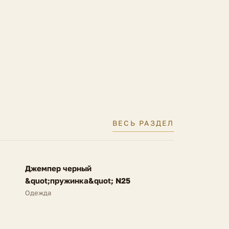
ВЕСЬ РАЗДЕЛ
FV
Джемпер черный
NEW
&quot;пружинка&quot; N25
Одежда