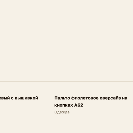
FV
евый с вышивкой
Пальто фиолетовое оверсайз на
SALE
кнопках A62
Одежда