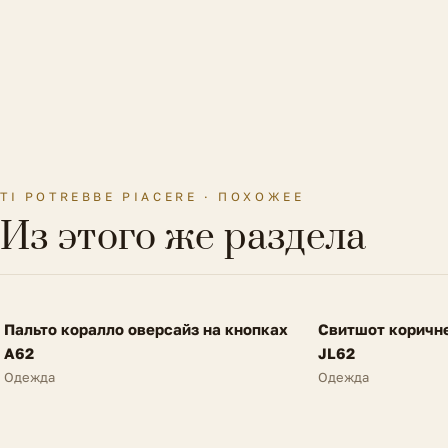
TI POTREBBE PIACERE · ПОХОЖЕЕ
Из этого же раздела
FV
FV
Пальто коралло оверсайз на кнопках
Свитшот коричн
SALE
NEW
A62
JL62
Одежда
Одежда