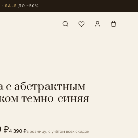
₽
·
SALE
ДО −50%
а с абстрактным
ком темно-синяя
a
0 ₽
4 390 ₽
в розницу, с учётом всех скидок