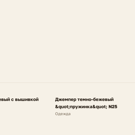
FV
евый с вышивкой
Джемпер темно-бежевый
NEW
&quot;пружинка&quot; N25
Одежда