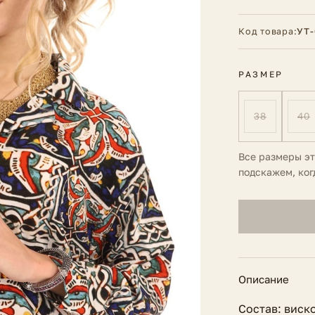
Код товара:
УТ-
РАЗМЕР
38
40
Все размеры э
подскажем, ког
Описание
Состав: виск