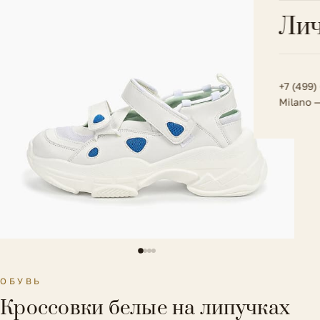
Всё 
Кос
Лич
Сумк
Туфл
Весь к
Плат
Всё 
Всё в
Толс
+7 (499)
Milano 
Трик
Футб
Юбк
Всё 
ОБУВЬ
Кроссовки белые на липучках