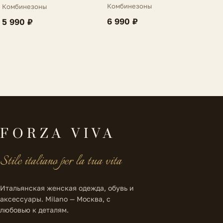
Belgio
Chieti
Комбинезоны
Комбинезоны
6 990 ₽
5 990 ₽
FORZA VIVA
Stile italiano per la tua vita
Итальянская женская одежда, обувь и
аксессуары. Milano — Москва, с
любовью к деталям.