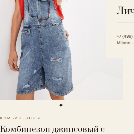
Всё 
Кос
Лич
Сумк
Туфл
Весь к
Плат
Всё 
Всё в
Толс
+7 (499)
Milano 
Трик
Футб
Юбк
Всё 
КОМБИНЕЗОНЫ
Комбинезон джинсовый с