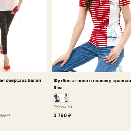
ая оверсайз белая
Футболка-поло в полоску красна
Riva
Футболки
3 790 ₽
890 ₽