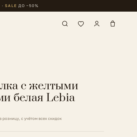
₽
·
SALE
ДО −50%
лка с желтыми
ми белая Lebia
в розницу, с учётом всех скидок