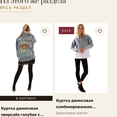
Из этого же раздела
ВЕСЬ РАЗДЕЛ
SALE
В КОРЗИНУ
Куртка джинсовая
комбинированная
Куртка джинсовая
голубая Millazo
Джинсовые куртки
оверсайз голубая с