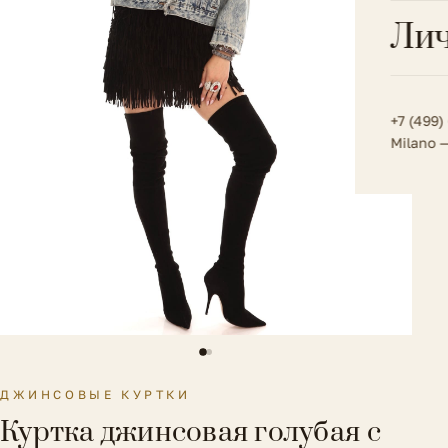
Всё 
Кос
Лич
Сумк
Туфл
Весь к
Плат
Всё 
Всё в
Толс
+7 (499)
Milano 
Трик
Футб
Юбк
Всё 
ДЖИНСОВЫЕ КУРТКИ
Куртка джинсовая голубая с