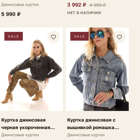
вышивкой Annie
3 992 ₽
Джинсовые куртки
4 990 ₽
НЕТ В НАЛИЧИИ
5 990 ₽
SALE
SALE
Куртка джинсовая
Куртка джинсовая с
черная укороченная
вышивкой ромашка
Vella
голубая Vella
Джинсовые куртки
Джинсовые куртки