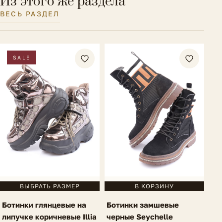
Из этого же раздела
ВЕСЬ РАЗДЕЛ
Полнота обуви
F (6)
SALE
В КОРЗИНУ
ВЫБРАТЬ РАЗМЕР
Ботинки замшевые
Ботинки глянцевые на
черные Seychelle
липучке коричневые Illia