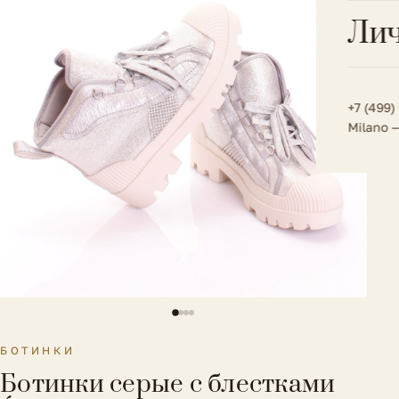
Всё 
Кос
Лич
Сумк
Туфл
Весь к
Плат
Всё 
Всё в
Толс
+7 (499)
Milano 
Трик
Футб
Юбк
Всё 
БОТИНКИ
Ботинки серые с блестками