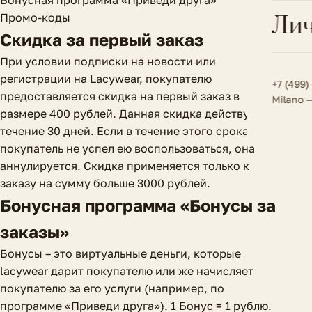
Бонусная программа «Приведи друга»
Всё 
Кос
Промо-коды
Лич
Сумк
Туфл
Весь к
Скидка за первый заказ
Плат
Всё 
Всё в
При условии подписки на новости или
Толс
регистрации на Lacywear, покупателю
+7 (499)
предоставляется скидка на первый заказ в
Milano 
Трик
размере 400 рублей. Данная скидка действует в
течение 30 дней. Если в течение этого срока
Футб
покупатель не успел ею воспользоваться, она
Шор
аннулируется. Скидка применяется только к
заказу на сумму больше 3000 рублей.
Юбк
Бонусная программа «Бонусы за
Всё 
заказы»
Бонусы – это виртуальные деньги, которые
lacywear дарит покупателю или же начисляет
покупателю за его услуги (например, по
программе «Приведи друга»). 1 Бонус = 1 рублю.