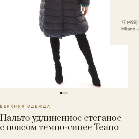
Плат
Всё 
Всё в
Толс
+7 (499)
Milano 
Трик
Футб
Юбк
Всё 
ВЕРХНЯЯ ОДЕЖДА
Пальто удлиненное стеганое
с поясом темно-синее Teano