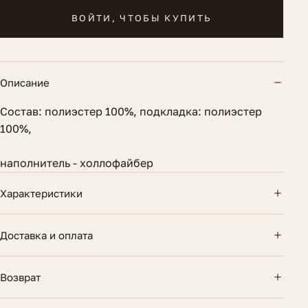
ВОЙТИ, ЧТОБЫ КУПИТЬ
Описание
Состав: полиэстер 100%, подкладка: полиэстер
100%,
наполнитель - холлофайбер
Характеристики
Длина по спинке
94 см.
Доставка и оплата
Вид застежки
Кнопки
Доставка по России — курьером и почтой.
Возврат
Бесплатно при заказе от 10 000 ₽. Оплата картой
Состав
Полиэстер 100%
онлайн или при получении.
14 дней на возврат, если вещь не подошла. Товар