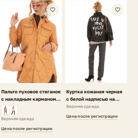
Пальто пуховое стеганое
Куртка кожаная черная
с накладным карманом
с белой надписью на
темно-оранжевое Ria
спине Lauria
Верхняя одежда
Цена после регистрации
Верхняя одежда
Цена после регистрации