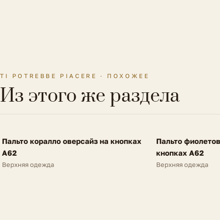
TI POTREBBE PIACERE · ПОХОЖЕЕ
Из этого же раздела
FV
FV
Пальто коралло оверсайз на кнопках
Пальто фиолетов
SALE
SALE
A62
кнопках A62
Верхняя одежда
Верхняя одежда