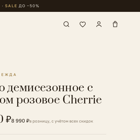
₽
·
SALE
ДО −50%
ДЕЖДА
о демисезонное с
ом розовое Cherrie
0 ₽
8 990 ₽
в розницу, с учётом всех скидок