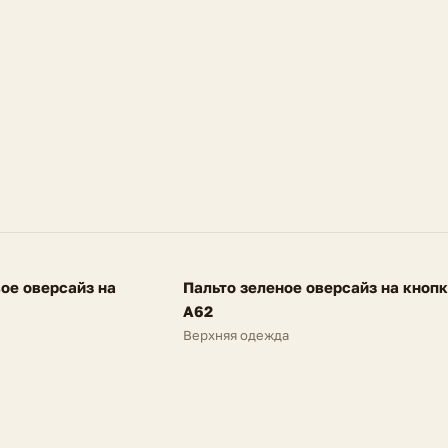
Утеплитель
Размер на мод
FV
ое оверсайз на
Пальто зеленое оверсайз на кноп
SALE
A62
Верхняя одежда