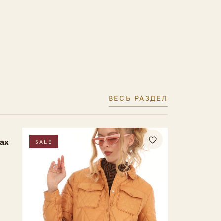
Без утеплителя
ели
42 IT
ВЕСЬ РАЗДЕЛ
ках
SALE