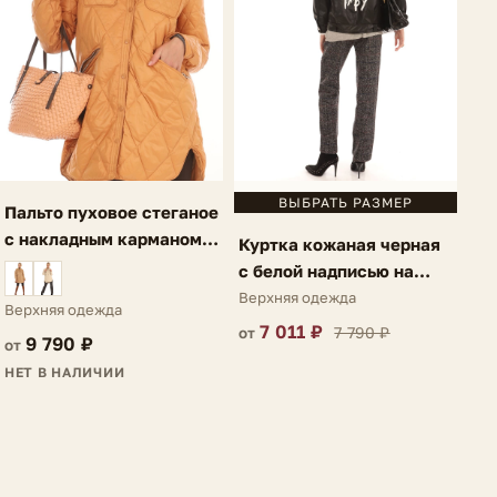
ВЫБРАТЬ РАЗМЕР
Пальто пуховое стеганое
с накладным карманом
Куртка кожаная черная
темно-оранжевое Ria
с белой надписью на
спине Lauria
Верхняя одежда
Верхняя одежда
7 011 ₽
7 790 ₽
от
9 790 ₽
от
НЕТ В НАЛИЧИИ