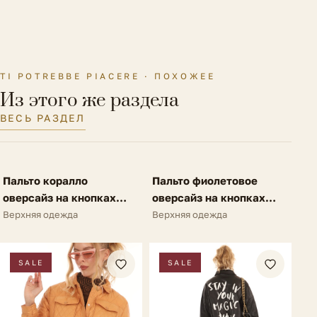
Материал подкладки
Без подкладки
Параметры модели на
Рост 176 см., ОГ-ОТ-ОБ 88-63-90
фото
см.
TI POTREBBE PIACERE · ПОХОЖЕЕ
Утеплитель
Без утеплителя
Из этого же раздела
Размер на модели
42 IT
ВЕСЬ РАЗДЕЛ
FV
FV
Пальто коралло
Пальто фиолетовое
SALE
SALE
оверсайз на кнопках
оверсайз на кнопках
A62
A62
Верхняя одежда
Верхняя одежда
SALE
SALE