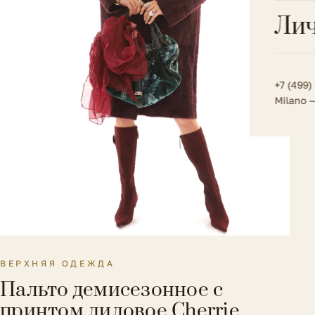
Всё 
Кос
Лич
Сумк
Туфл
Весь к
Плат
Всё 
Всё в
Толс
+7 (499)
Milano 
Трик
Футб
Юбк
Всё 
ВЕРХНЯЯ ОДЕЖДА
Пальто демисезонное с
принтом лиловое Cherrie