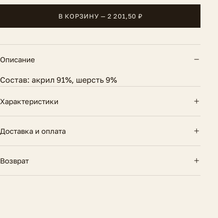
В КОРЗИНУ — 2 201,50 ₽
Описание
Состав: акрил 91%, шерсть 9%
Характеристики
Длина по спинке
62 см.
Доставка и оплата
Состав
Акрил 91%, шерсть 9%
Доставка по России — курьером и почтой.
Возврат
Бесплатно при заказе от 10 000 ₽. Оплата картой
Сезон
Круглогодичный
онлайн или при получении.
14 дней на возврат, если вещь не подошла. Товар
Длина рукава
48 см.
Подробнее об условиях
должен сохранить вид и бирки.
Как оформить возврат
Параметры модели на
Рост 170 см., ОГ-ОТ-ОБ 82-60-89
фото
см.