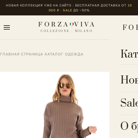
НОВАЯ КОЛЛЕКЦИЯ УЖЕ НА САЙТЕ · БЕСПЛАТНАЯ ДОСТАВКА ОТ
10
000 ₽
·
SALE
ДО −50%
FORZA
VIVA
FO
COLLEZIONE · MILANO
Кат
ГЛАВНАЯ СТРАНИЦА
·
КАТАЛОГ
·
ОДЕЖДА
·
ОДЕ
Но
Блуз
ОБУ
Sal
Брюк
Боти
БИЖ
Верх
Крос
О 
Брас
Комб
АКС
Сапо