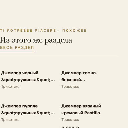
Размер на модели
40 IT
TI POTREBBE PIACERE · ПОХОЖЕЕ
Из этого же раздела
ВЕСЬ РАЗДЕЛ
FV
FV
Джемпер черный
Джемпер темно-
NEW
NEW
&quot;пружинка&quot;
бежевый
N25
&quot;пружинка&quot;
Трикотаж
Трикотаж
N25
FV
FV
Джемпер пурпле
Джемпер вязаный
NEW
NEW
&quot;пружинка&quot;
кремовый Pastilia
N25
Трикотаж
Трикотаж