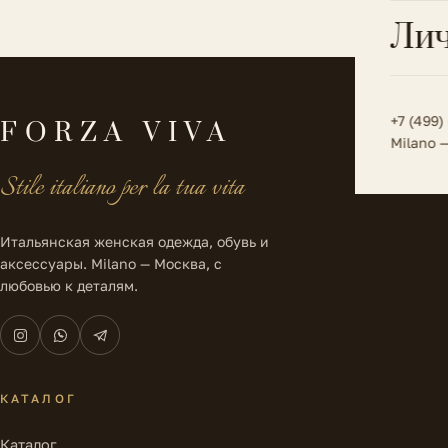
Всё 
Кос
Лич
Сумк
Туфл
Весь к
Плат
Всё 
Всё в
Толс
+7 (499)
FORZA VIVA
Milano 
Трик
Stile italiano per la tua vita
Футб
Юбк
Итальянская женская одежда, обувь и
аксессуары. Milano — Москва, с
Всё 
любовью к деталям.
КАТАЛОГ
Каталог