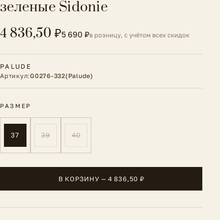
зеленые Sidonie
4 836,50 ₽
5 690 ₽
в розницу, с учётом всех скидок
PALUDE
Артикул:
G0276-332(Palude)
РАЗМЕР
37
39
40
В КОРЗИНУ — 4 836,50 ₽