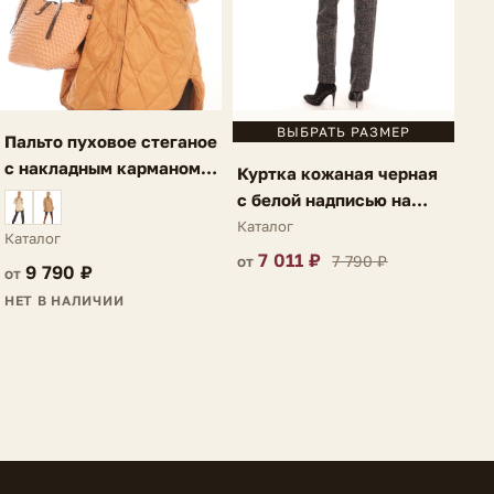
ВЫБРАТЬ РАЗМЕР
Пальто пуховое стеганое
с накладным карманом
Куртка кожаная черная
темно-оранжевое Ria
с белой надписью на
спине Lauria
Каталог
Каталог
7 011 ₽
7 790 ₽
от
9 790 ₽
от
НЕТ В НАЛИЧИИ