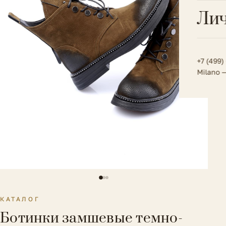
Всё 
Кос
Лич
Сумк
Туфл
Весь к
Плат
Всё 
Всё в
Толс
+7 (499)
Milano 
Трик
Футб
Юбк
Всё 
КАТАЛОГ
Ботинки замшевые темно-