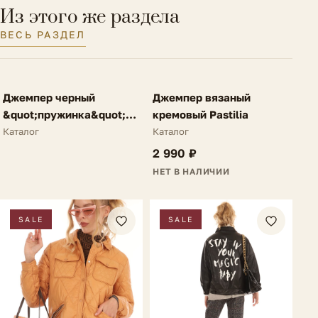
Из этого же раздела
ВЕСЬ РАЗДЕЛ
FV
FV
Джемпер черный
Джемпер вязаный
NEW
NEW
&quot;пружинка&quot;
кремовый Pastilia
N25
Каталог
Каталог
2 990 ₽
НЕТ В НАЛИЧИИ
SALE
SALE