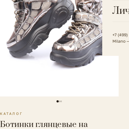
Всё 
Кос
Лич
Сумк
Туфл
Весь к
Плат
Всё 
Всё в
Толс
+7 (499)
Milano 
Трик
Футб
Юбк
Всё 
КАТАЛОГ
Ботинки глянцевые на