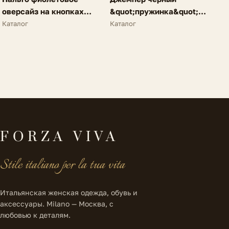
FV
FV
оверсайз на кнопках
&quot;пружинка&quot;
A62
N25
Каталог
Каталог
FORZA VIVA
Stile italiano per la tua vita
Итальянская женская одежда, обувь и
аксессуары. Milano — Москва, с
любовью к деталям.