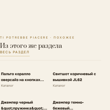
Как оформить возврат
Особенности модели
Блестки
Материал подкладки
Искусственный материал
Материал подошвы
ЭВА
Материал стельки
Искусственный материал
TI POTREBBE PIACERE · ПОХОЖЕЕ
Из этого же раздела
Полнота обуви
F (6)
ВЕСЬ РАЗДЕЛ
FV
FV
Пальто коралло
Свитшот коричневый с
SALE
NEW
оверсайз на кнопках
вышивкой JL62
A62
Каталог
Каталог
FV
FV
Джемпер черный
Джемпер темно-
NEW
NEW
&quot;пружинка&quot;
бежевый