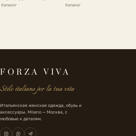
N25
&quot;пружинка&quot;
Каталог
Каталог
N25
FORZA VIVA
Stile italiano per la tua vita
Итальянская женская одежда, обувь и
аксессуары. Milano — Москва, с
любовью к деталям.