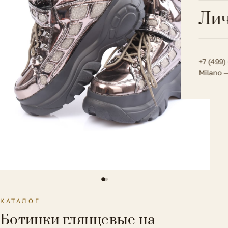
Всё 
Кос
Лич
Сумк
Туфл
Весь к
Плат
Всё 
Всё в
Толс
+7 (499)
Milano 
Трик
Футб
Юбк
Всё 
КАТАЛОГ
Ботинки глянцевые на