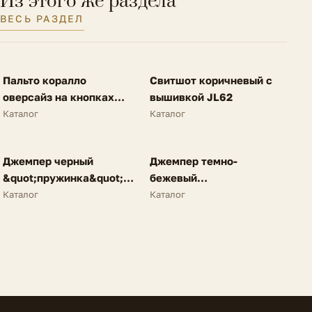
Из этого же раздела
ВЕСЬ РАЗДЕЛ
FV
FV
Пальто коралло
Свитшот коричневый с
SALE
NEW
оверсайз на кнопках
вышивкой JL62
A62
Каталог
Каталог
FV
FV
Джемпер черный
Джемпер темно-
NEW
NEW
&quot;пружинка&quot;
бежевый
N25
&quot;пружинка&quot;
Каталог
Каталог
N25