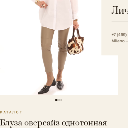
Всё 
Кос
Лич
Сумк
Туфл
Весь к
Плат
Всё 
Всё в
Толс
+7 (499)
Milano 
Трик
Футб
Юбк
Всё 
КАТАЛОГ
Блуза оверсайз однотонная