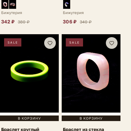
темно-фиолетовый
Vinella
Бижутерия
Бижутерия
342 ₽
306 ₽
380 ₽
340 ₽
SALE
SALE
В КОРЗИНУ
В КОРЗИНУ
Браслет круглый
Браслет из стекла