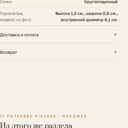
Сезон
Круглогодичный
Параметры
Высота 1,3 см., ширина 0,8 см.,
модели на фото
внутренний диаметр 6,1 см.
Доставка и оплата
Доставка по России — курьером и почтой.
Возврат
Бесплатно при заказе от 10 000 ₽. Оплата картой
онлайн или при получении.
14 дней на возврат, если вещь не подошла. Товар
Подробнее об условиях
должен сохранить вид и бирки.
Как оформить возврат
TI POTREBBE PIACERE · ПОХОЖЕЕ
Из этого же раздела