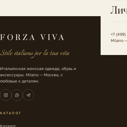
Всё 
Кос
Лич
Сумк
Туфл
Весь к
Плат
Всё 
Всё в
Толс
+7 (499)
FORZA VIVA
Milano 
Трик
Stile italiano per la tua vita
Футб
Юбк
Итальянская женская одежда, обувь и
аксессуары. Milano — Москва, с
Всё 
любовью к деталям.
КАТАЛОГ
Каталог