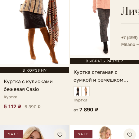
Всё 
Кос
Лич
Сумк
Туфл
Весь к
Плат
Всё 
Всё в
Толс
+7 (499)
Milano 
Трик
Футб
ВЫБРАТЬ РАЗМЕР
В КОРЗИНУ
Куртка стеганая с
Юбк
сумкой и ремешком
Куртка с кулисками
Всё 
светло-розовая Lauria
бежевая Casio
Куртки
Куртки
5 112 ₽
6 390 ₽
7 890 ₽
от
SALE
SALE