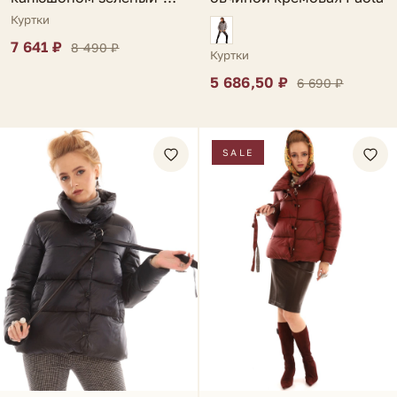
серебряный Ani
Куртки
7 641 ₽
8 490 ₽
Куртки
5 686,50 ₽
6 690 ₽
SALE