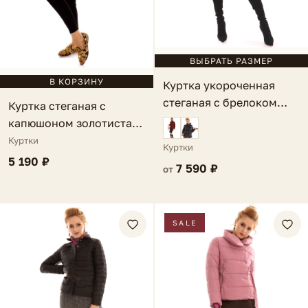
ВЫБРАТЬ РАЗМЕР
В КОРЗИНУ
Куртка укороченная
стеганая с брелоком
Куртка стеганая с
темно-оливковый Paola
капюшоном золотистая
Anie
Куртки
Куртки
5 190 ₽
7 590 ₽
от
SALE