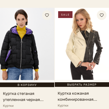
SALE
ВЫБРАТЬ РАЗМЕР
В КОРЗИНУ
Куртка кожаная
Куртка стеганая
комбинированная
утепленная черная
черное с белым Lauria
Cosmini
Куртки
Куртки