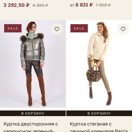
6 831 ₽
3 292,50 ₽
7 590 ₽
4 390 ₽
от
SALE
SALE
В КОРЗИНУ
В КОРЗИНУ
Куртка двусторонняя с
Куртка стеганая с
капюшоном зеленый-
овчиной кремовая Paola