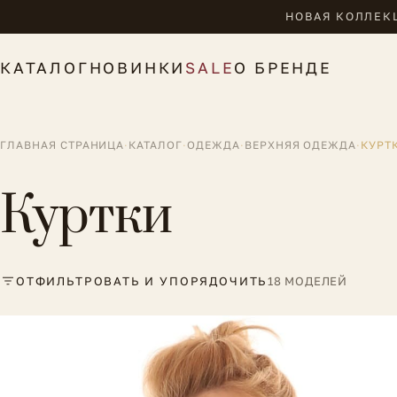
НОВАЯ КОЛЛЕКЦ
КАТАЛОГ
НОВИНКИ
SALE
О БРЕНДЕ
ГЛАВНАЯ СТРАНИЦА
·
КАТАЛОГ
·
ОДЕЖДА
·
ВЕРХНЯЯ ОДЕЖДА
·
КУРТ
Куртки
ОТФИЛЬТРОВАТЬ И УПОРЯДОЧИТЬ
18 МОДЕЛЕЙ