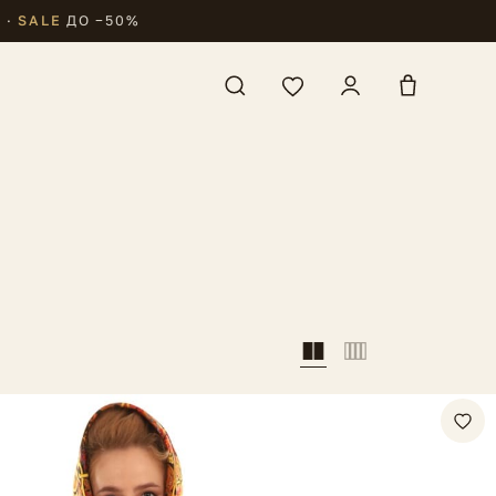
₽
·
SALE
ДО −50%