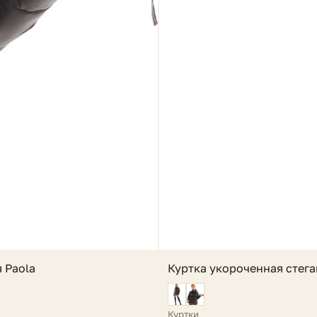
 Paola
Куртка укороченная стега
Куртки